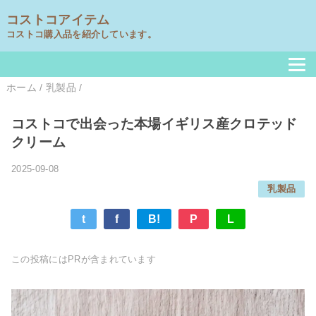
コストコアイテム
コストコ購入品を紹介しています。
ホーム
/
乳製品
/
コストコで出会った本場イギリス産クロテッド
クリーム
2025-09-08
乳製品
t
f
B!
P
L
この投稿にはPRが含まれています