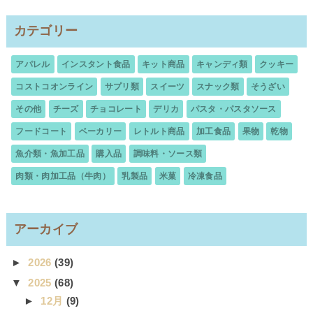
カテゴリー
アパレル
インスタント食品
キット商品
キャンディ類
クッキー
コストコオンライン
サプリ類
スイーツ
スナック類
そうざい
その他
チーズ
チョコレート
デリカ
パスタ・パスタソース
フードコート
ベーカリー
レトルト商品
加工食品
果物
乾物
魚介類・魚加工品
購入品
調味料・ソース類
肉類・肉加工品（牛肉）
乳製品
米菓
冷凍食品
アーカイブ
►
2026
(39)
▼
2025
(68)
►
12月
(9)