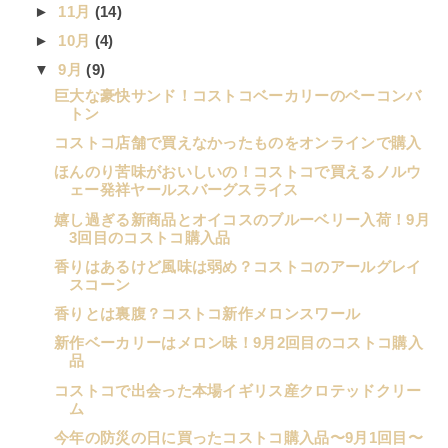
►
11月
(14)
►
10月
(4)
▼
9月
(9)
巨大な豪快サンド！コストコベーカリーのベーコンバ
トン
コストコ店舗で買えなかったものをオンラインで購入
ほんのり苦味がおいしいの！コストコで買えるノルウ
ェー発祥ヤールスバーグスライス
嬉し過ぎる新商品とオイコスのブルーベリー入荷！9月
3回目のコストコ購入品
香りはあるけど風味は弱め？コストコのアールグレイ
スコーン
香りとは裏腹？コストコ新作メロンスワール
新作ベーカリーはメロン味！9月2回目のコストコ購入
品
コストコで出会った本場イギリス産クロテッドクリー
ム
今年の防災の日に買ったコストコ購入品〜9月1回目〜