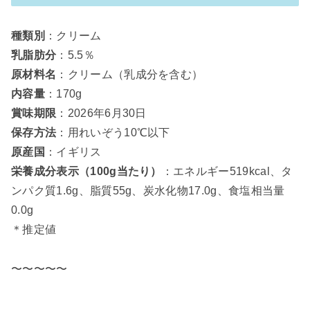
種類別
：クリーム
乳脂肪分
：5.5％
原材料名
：クリーム（乳成分を含む）
内容量
：170g
賞味期限
：2026年6月30日
保存方法
：用れいぞう10℃以下
原産国
：イギリス
栄養成分表示（100g当たり）
：エネルギー519kcal、タ
ンパク質1.6g、脂質55g、炭水化物17.0g、食塩相当量
0.0g
＊推定値
〜〜〜〜〜