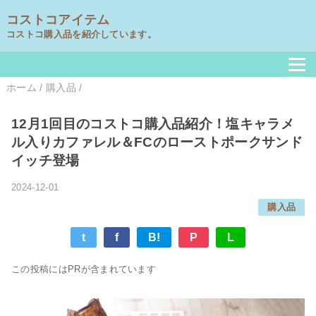
コストコアイテム
コストコ購入品を紹介しています。
ホーム
/
購入品
/
12月1回目のコストコ購入品紹介！塩キャラメ
ル入りカファレル＆FCのローストポークサンド
イッチ登場
2024-12-01
購入品
t
f
B!
P
L
この投稿にはPRが含まれています