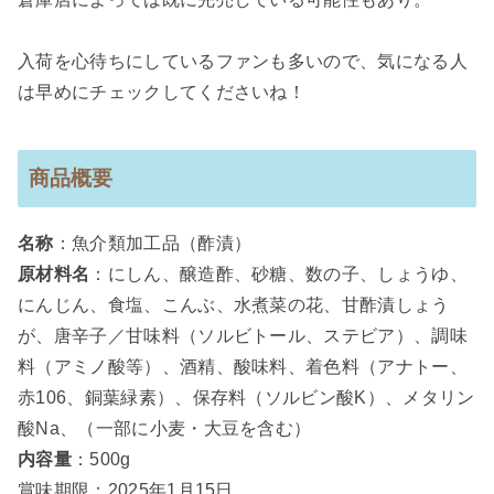
入荷を心待ちにしているファンも多いので、気になる人
は早めにチェックしてくださいね！
商品概要
名称
：魚介類加工品（酢漬）
原材料名
：にしん、醸造酢、砂糖、数の子、しょうゆ、
にんじん、食塩、こんぶ、水煮菜の花、甘酢漬しょう
が、唐辛子／甘味料（ソルビトール、ステビア）、調味
料（アミノ酸等）、酒精、酸味料、着色料（アナトー、
赤106、銅葉緑素）、保存料（ソルビン酸K）、メタリン
酸Na、（一部に小麦・大豆を含む）
内容量
：500g
賞味期限：2025年1月15日