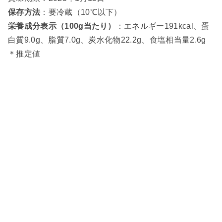
保存方法
：要冷蔵（10℃以下）
栄養成分表示（100g当たり）
：エネルギー191kcal、蛋
白質9.0g、脂質7.0g、炭水化物22.2g、食塩相当量2.6g
＊推定値