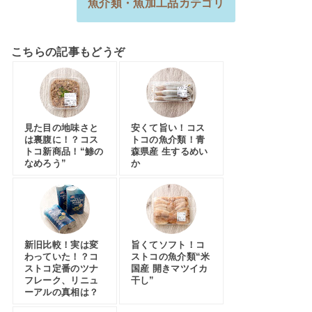
魚介類・魚加工品カテゴリ
こちらの記事もどうぞ
見た目の地味さと
安くて旨い！コス
は裏腹に！？コス
トコの魚介類！青
トコ新商品！“鯵の
森県産 生するめい
なめろう”
か
新旧比較！実は変
旨くてソフト！コ
わっていた！？コ
ストコの魚介類“米
ストコ定番のツナ
国産 開きマツイカ
フレーク、リニュ
干し”
ーアルの真相は？