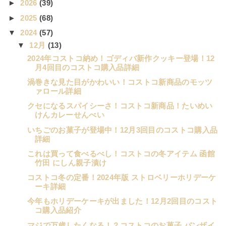
►
2026
(39)
►
2025
(68)
▼
2024
(57)
▼
12月
(13)
2024年コストコ納め！ゴディバ新作クッキー登場！12
月4回目のコストコ購入品詳細
渦巻きな見た目がかわいい！コストコ新商品のモッツ
ァロール詳細
クセになるスパイシーさ！コストコ新商品！たいめい
けんカレーせんべい
いちごのお菓子が登場中！12月3回目のコストコ購入品
詳細
これは買って食べるべし！コストコの冬アイテム 函館
竹田 にしん親子漬け
コストコ冬の定番！2024年版 ストロベリーホリデーケ
ーキ詳細
今年もホリデーケーキが出ました！12月2回目のコスト
コ購入品紹介
マジで万歳したくなる！？コストコのお菓子 バンザイ