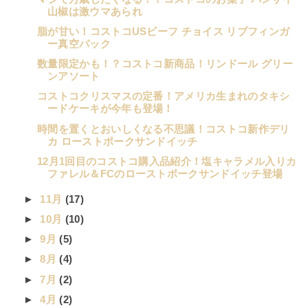
山椒は激ウマあられ
脂が甘い！コストコUSビーフ チョイス リブフィンガ
ー真空パック
数量限定かも！？コストコ新商品！リンドール グリー
ンアソート
コストコクリスマスの定番！アメリカ生まれのタキシ
ードケーキが今年も登場！
時間を置くとおいしくなる不思議！コストコ新作デリ
カ ローストポークサンドイッチ
12月1回目のコストコ購入品紹介！塩キャラメル入りカ
ファレル＆FCのローストポークサンドイッチ登場
►
11月
(17)
►
10月
(10)
►
9月
(5)
►
8月
(4)
►
7月
(2)
►
4月
(2)