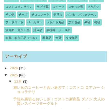
コストコオンライン
サプリ類
スイーツ
スナック類
そうざい
その他
チーズ
チョコレート
デリカ
パスタ・パスタソース
フードコート
ベーカリー
レトルト商品
加工食品
果物
乾物
魚介類・魚加工品
購入品
調味料・ソース類
肉類・肉加工品（牛肉）
乳製品
米菓
冷凍食品
アーカイブ
►
2026
(39)
▼
2025
(68)
▼
12月
(9)
濃いめのコーヒーと合い過ぎて！コストコ ロアカー シ
ョコラテリ
予想を裏切るおいしさ！コストコ新商品 ダノン 大人の
賢いスイーツヨーグルト