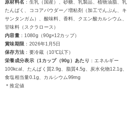
原材料名
：生乳（国産）、砂糖、乳製品、植物油脂、乳
たんぱく、ココアパウダー／増粘剤（加工でんぷん、キ
サンタンガム）、酸味料、香料、クエン酸カルシウム、
甘味料（スクラロース）
内容量
：1080g（90g×12カップ）
賞味期限
：2026年1月5日
保存方法
：要冷蔵（10℃以下）
栄養成分表示（1カップ（90g）あたり
：エネルギー
100kcal、たんぱく質2.9g、脂質4.5g、炭水化物12.1g、
食塩相当量0.1g、カルシウム99mg
＊推定値