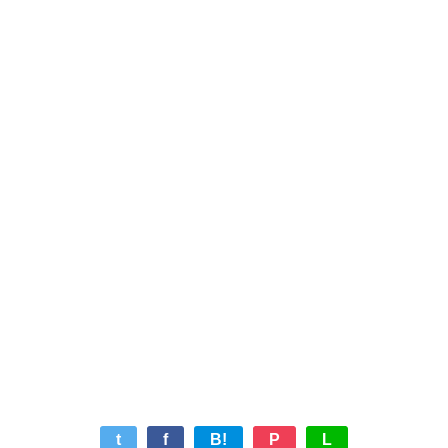
t
f
B!
P
L