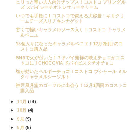
ヒリっと辛い大人向けチップス！コストコ プリングル
ズ スパイシーチポトレサワークリーム
いつでも手軽に！コストコで買える大容量！キリクリ
ームチーズ入りチキンナゲット
甘くて軽いキャラメルソース入り！コストコ キャラメ
ルベニエ
15個入りになったキャラメルベニエ！12月2回目のコ
ストコ購入品
SNSで火が付いた！？ドバイ発祥の映えチョコがコス
トコに！CHOCOVIA ドバイビスタチオチョコ
塩が効いたベルギーチョコ！コストコ ブシャール ミル
クキャラメルシーソルト
神戸風月堂のゴーフルに出会う！12月1回目のコストコ
購入品
►
11月
(14)
►
10月
(4)
►
9月
(9)
►
8月
(5)