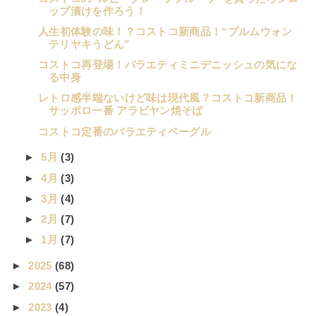
ップ漬けを作ろう！
人生初体験の味！？コストコ新商品！“プルムウォン
テリヤキうどん”
コストコ再登場！バラエティミニデニッシュの気にな
る中身
レトロ感半端ないけど味は現代風？コストコ新商品！
サッポロ一番 アラビヤン焼そば
コストコ定番のバラエティベーグル
►
5月
(3)
►
4月
(3)
►
3月
(4)
►
2月
(7)
►
1月
(7)
►
2025
(68)
►
2024
(57)
►
2023
(4)