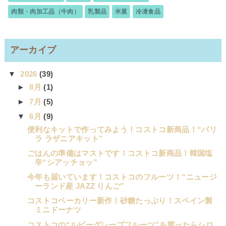
肉類・肉加工品（牛肉）
乳製品
米菓
冷凍食品
アーカイブ
▼
2026
(39)
►
8月
(1)
►
7月
(5)
▼
6月
(9)
便利なキットで作ってみよう！コストコ新商品！“バリ
ラ ラザニアキット”
ごはんの準備はマストです！コストコ新商品！韓国塩
辛“シアッチョッ”
今年も届いています！コストコのフルーツ！“ニュージ
ーランド産 JAZZ りんご”
コストコベーカリー新作！砂糖たっぷり！スペイン製
ミニドーナツ
コストコの“ルビーグレープフルーツ”を買ったらシロ