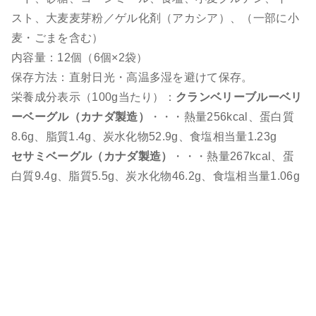
スト、大麦麦芽粉／ゲル化剤（アカシア）、（一部に小
麦・ごまを含む）
内容量：12個（6個×2袋）
保存方法：直射日光・高温多湿を避けて保存。
栄養成分表示（100g当たり）：
クランベリーブルーベリ
ーベーグル（カナダ製造）
・・・熱量256kcal、蛋白質
8.6g、脂質1.4g、炭水化物52.9g、食塩相当量1.23g
セサミベーグル（カナダ製造）
・・・熱量267kcal、蛋
白質9.4g、脂質5.5g、炭水化物46.2g、食塩相当量1.06g