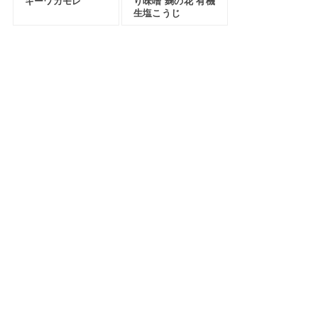
キーワカモレ”
り味噌 麹の花 有機
生塩こうじ