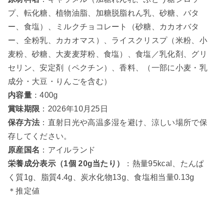
プ、転化糖、植物油脂、加糖脱脂れん乳、砂糖、バタ
ー、食塩）、ミルクチョコレート（砂糖、カカオバタ
ー、全粉乳、カカオマス）、ライスクリスプ（米粉、小
麦粉、砂糖、大麦麦芽粉、食塩）、食塩／乳化剤、グリ
セリン、安定剤（ペクチン）、香料、（一部に小麦・乳
成分・大豆・りんごを含む）
内容量
：400g
賞味期限
：2026年10月25日
保存方法
：直射日光や高温多湿を避け、涼しい場所で保
存してください。
原産国名
：アイルランド
栄養成分表示（1個 20g当たり）
：熱量95kcal、たんぱ
く質1g、脂質4.4g、炭水化物13g、食塩相当量0.13g
＊推定値