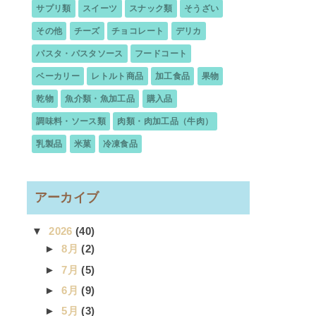
サプリ類
スイーツ
スナック類
そうざい
その他
チーズ
チョコレート
デリカ
パスタ・パスタソース
フードコート
ベーカリー
レトルト商品
加工食品
果物
乾物
魚介類・魚加工品
購入品
調味料・ソース類
肉類・肉加工品（牛肉）
乳製品
米菓
冷凍食品
アーカイブ
▼
2026
(40)
►
8月
(2)
►
7月
(5)
►
6月
(9)
►
5月
(3)