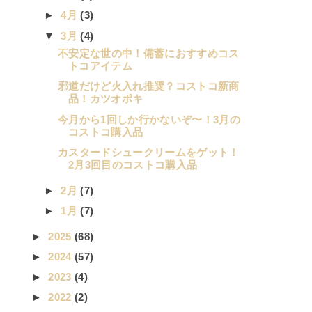
►
4月
(3)
▼
3月
(4)
不安定な世の中！備蓄におすすめコス
トコアイテム
邪道だけど火入れ推奨？コストコ新商
品！カツオポキ
今月から1回しか行かないぞ〜！3月の
コストコ購入品
カスタードシュークリームをゲット！
2月3回目のコストコ購入品
►
2月
(7)
►
1月
(7)
►
2025
(68)
►
2024
(57)
►
2023
(4)
►
2022
(2)